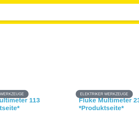
 WERKZEUGE
ELEKTRIKER WERKZEUGE
ultimeter 113
Fluke Multimeter 2
tseite*
*Produktseite*