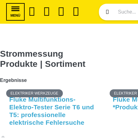
MENÜ
Strommessung
Produkte | Sortiment
Ergebnisse
ELEKTRIKER WERKZEUGE
ELEKTRIKER
Fluke Multifunktions-
Fluke M
Elektro-Tester Serie T6 und
*Produk
T5: professionelle
elektrische Fehlersuche