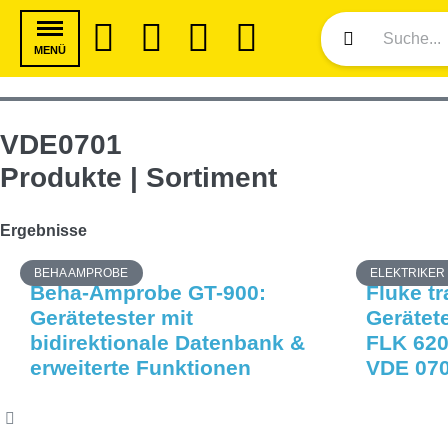
MENÜ
VDE0701
Produkte | Sortiment
Ergebnisse
BEHA AMPROBE
ELEKTRIKER
Beha-Amprobe GT-900:
Fluke t
Gerätetester mit
Gerätete
bidirektionale Datenbank &
FLK 620
erweiterte Funktionen
VDE 070