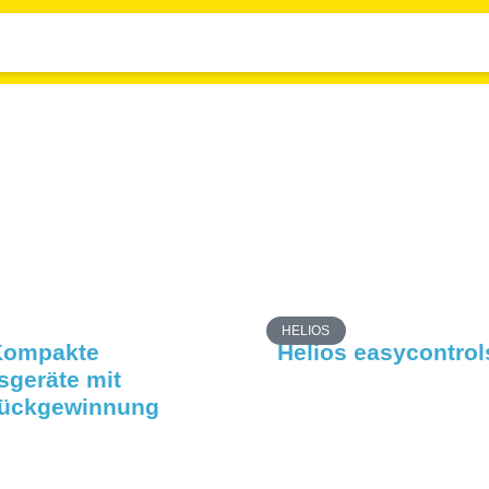
HELIOS
Kompakte
Helios easycontrol
sgeräte mit
ückgewinnung