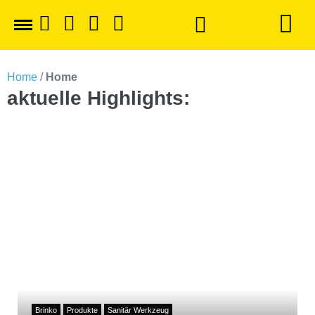
Zum
Home
/
Home
Inhalt
aktuelle Highlights:
springen
Brinko
Produkte
Sanitär Werkzeug