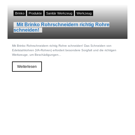
Brinko
Produkte
Sanitär Werkzeug
Werkzeug
Mit Brinko Rohrschneidern richtig Rohre
schneiden!
Mit Brinko Rohrschneidern richtig Rohre schneiden! Das Schneiden von
Edelstahlrohren (VA-Rohren) erfordert besondere Sorgfalt und die richtigen
Werkzeuge, um Beschädigungen...
Weiterlesen