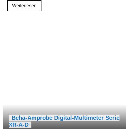
Weiterlesen
Beha-Amprobe Digital-Multimeter Serie
XR-A-D