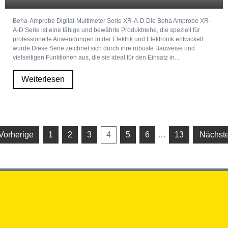
Beha-Amprobe Digital-Multimeter Serie XR-A-D Die Beha Amprobe XR-
A-D Serie ist eine fähige und bewährte Produktreihe, die speziell für
professionelle Anwendungen in der Elektrik und Elektronik entwickelt
wurde.Diese Serie zeichnet sich durch ihre robuste Bauweise und
vielseitigen Funktionen aus, die sie ideal für den Einsatz in...
Weiterlesen
 Vorherige
1
2
3
4
5
6
…
13
Nächste